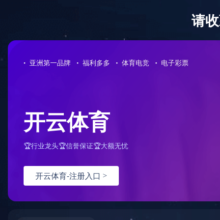
爱游戏中国官方网站,爱游
爱游戏(ayx
站