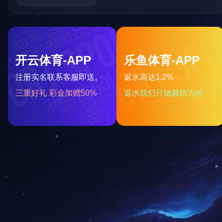
RDL-20
焦炭高温性能检测系
装置 
统
焦化行业检测及优化
配煤设备
球团矿、烧结矿、块
矿高温冶金性能检测
系统
烧结、球团优化配矿
研究设备
高炉配吹煤检测设备
AK-
冶金渣、保护渣等高
温物性检测设备
冶金石灰活性度测定
仪