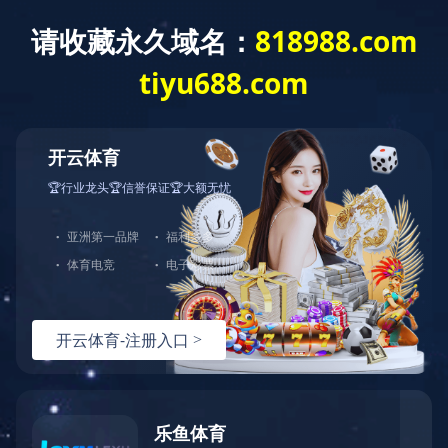
爱游戏中国官方网站,爱
游戏,爱游戏Ayx,爱游戏平
爱游戏(ayx)中国官方网站
台
产品展示
＞
公司简介
焦炭高温性能检测系统
爱游戏中国官方网站,爱游戏,爱游戏Ayx,爱游戏平台
焦化行业检测及优化配煤设备
企业业绩
球团矿/烧结矿/块矿高温冶金性能检测系统
技术交流
烧结/球团优化配矿研究设备
视频观赏
高炉配吹煤检测设备
：我公司研发的焦炭反应性制样系统，全部制样过程机械化操作，没有人
产品搜索 >
标准下载