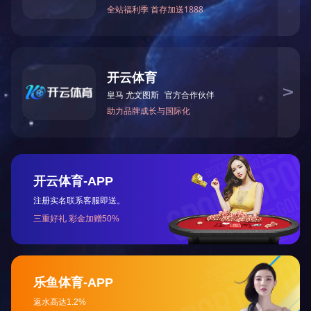
KXQY-0103全自动馏程
KJB-2010型甲苯不溶
测定仪
物测定仪
1
2
3
共18条