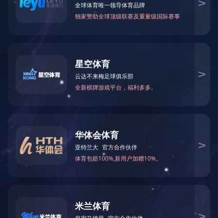
冶金渣、保护渣等高温物性检测设备
Product Show
企业荣誉
产品展示
冶金石灰活性度测定仪
联系我们
直接还原铁用球团检测设备
铁精粉
矿石、焦炭物理检测及制样设备
生球检验及焙烧设备
焦炭高温性能检测系统
球团矿、烧结矿、块矿高温冶
焦化行业检测及优化配煤设备
工业分析、测硫仪等
金性能检测系统
烧结、球团优化配矿研究设备
高炉配吹煤检测设备
冶金渣、保护渣等高温物性检
冶金石灰活性度测定仪
测设备
矿石、焦炭物理检测及制样设
工业分析、测硫仪等
备
氢冶金检测设备
膨润土
标准下载
企业荣誉
设备视频