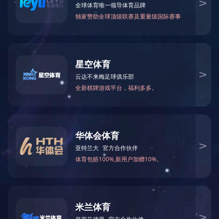
冶金渣、保护渣等高温物性检测设备
KX-2000(ISO)型烧结矿和球团矿强度测定转鼓
企业荣誉
冶金石灰活性度测定仪
联系我们
概述
ISO转鼓*冶金铁矿石（烧结矿、球团矿）实验之用
，
矿石、焦炭物理检测及制样设备
符合标准
B/T 24531-2009 《高炉和直接还原用铁矿
石 转鼓和耐磨指数的测定》
的技术要求。
工业分析、测硫仪等
技术参数
●
鼓体规格
:
Φ1000×
250
mm
●
试样粒度
:
40-10mm
●
试样重量
:7.5
kg
●
电机功率
:
1.5
kw
●
转鼓转速
:
25r/min