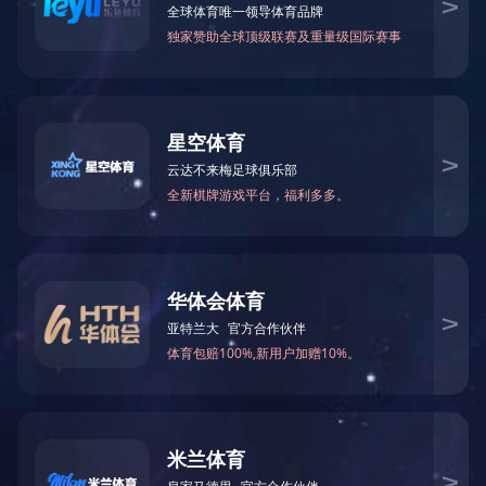
冶金渣、保护渣等高温物性检测设备
环保型自动底装试验焦炉
企业荣誉
冶金石灰活性度测定仪
联系我们
矿石、焦炭物理检测及制样设备
工业分析、测硫仪等