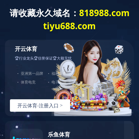
爱游戏中国官方网站,爱
游戏,爱游戏Ayx,爱游戏平
爱游戏(ayx)中国官方网站
台
产品展示
＞
公司简介
焦炭高温性能检测系统
爱游戏中国官方网站,爱游戏,爱游戏Ayx,爱游戏平台
焦化行业检测及优化配煤设备
企业业绩
球团矿/烧结矿/块矿高温冶金性能检测系统
技术交流
烧结/球团优化配矿研究设备
视频观赏
高炉配吹煤检测设备
样系统，全部制样过程机械化操作，没有人为误差，焦球形状与人工制焦
产品搜索 >
标准下载