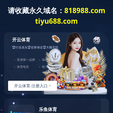
爱游戏中国官方网站,爱
游戏,爱游戏Ayx,爱游戏平
爱游戏(ayx)中国官方网站
台
产品展示
＞
公司简介
焦炭高温性能检测系统
爱游戏中国官方网站,爱游戏,爱游戏Ayx,爱游戏平台
焦化行业检测及优化配煤设备
企业业绩
球团矿/烧结矿/块矿高温冶金性能检测系统
技术交流
烧结/球团优化配矿研究设备
视频观赏
高炉配吹煤检测设备
公司研发的焦炭反应性制样系统，全部制样过程机械化操作，没有人为误
产品搜索 >
标准下载