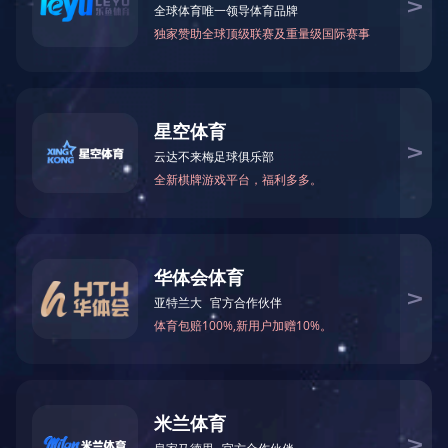
冶金渣、保护渣等高温物性检测设备
HD-572全自动生石灰活性测定仪
企业荣誉
冶金石灰活性度测定仪
联系我们
矿石、焦炭物理检测及制样设备
工业分析、测硫仪等
■ 符合标准：DL/T 323-2010《 干法烟气脱硫用生石灰