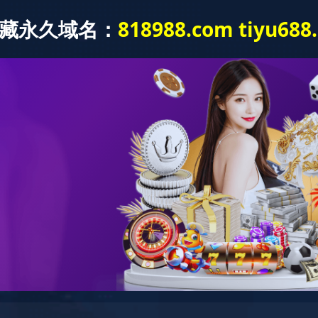
戏,爱游戏Ayx,爱游戏平
0412
)中国官方网
产品展
公司简
爱游戏中国官方网站,爱游戏,爱游戏Ay
示
介
台