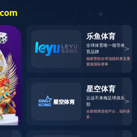
台
-8252920、0412-8252930
搜索
x,爱游戏平
企业业
技术交
视频观
标准下
企业荣
联系我
绩
流
赏
载
誉
们