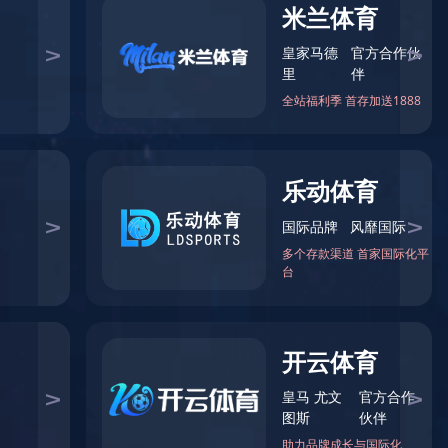
没有人为误差，焦球形状与人工制焦球法一致或优于人工制焦球。