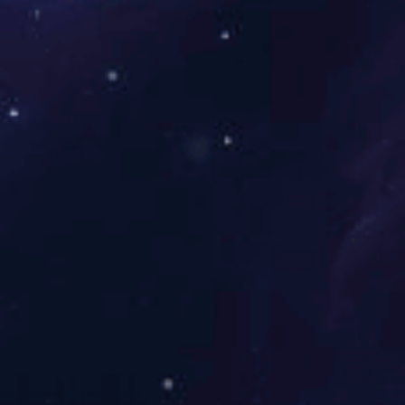
全自动焦炭机械制球一体机，采用环锤破碎原理，将焦炭
无粉尘。
技术参数：
● 装料粒度：＜120mm
● 出料粒度：23～25mm，球状。
● 电源电压：AC380V±10％，50Hz
● 额定功率：5.5kW
● 外形尺寸：1860×900×1600mm
● 重 量：820kg
KXDJ-01型焦球筛选机