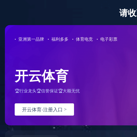
爱游戏中国官方网站,爱游
爱游戏(ayx
站