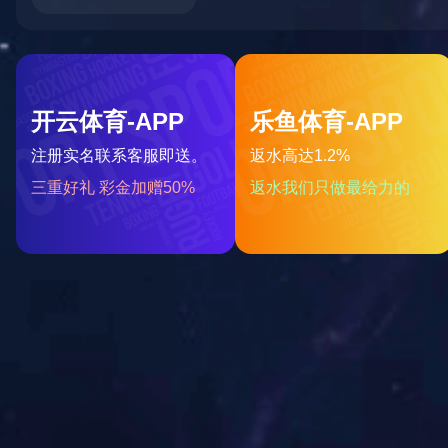
■ 符合标准：
GB/T4000-2017《焦炭反应性及反应后强度试验方法》