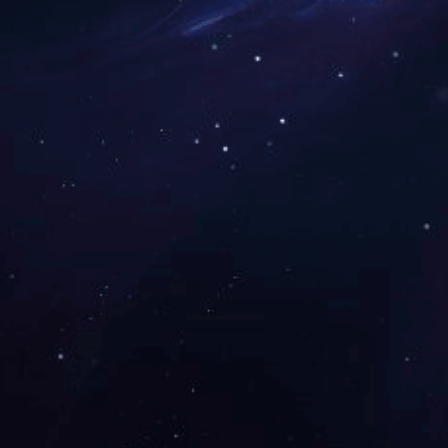
矿石、焦炭物理检测
及制样设备
工业分析、测硫仪等
氢冶金检测设备
膨润土
标准下载
企业荣誉