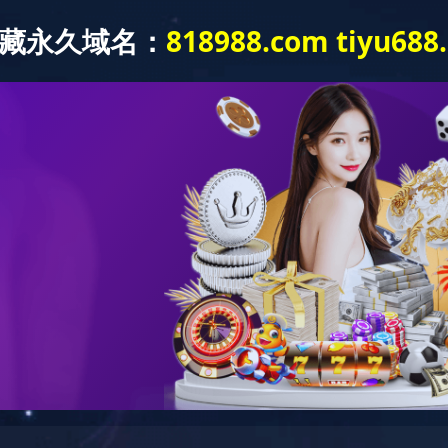
戏,爱游戏Ayx,爱游戏平
0412
)中国官方网
产品展
公司简
爱游戏中国官方网站,爱游戏,爱游戏Ay
示
介
台