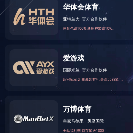
好消息：我公司研发的焦炭反应性制样系统，全部制样过程机械
直接还原铁用球团检
测设备
铁精粉
生球检验及焙烧设备