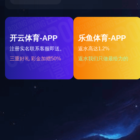
焦炭高温性能检测系
统
焦化行业检测及优化
配煤设备
球团矿、烧结矿、块
矿高温冶金性能检测
系统
烧结、球团优化配矿
研究设备
高炉配吹煤检测设备
冶金渣、保护渣等高
温物性检测设备
冶金石灰活性度测定
仪