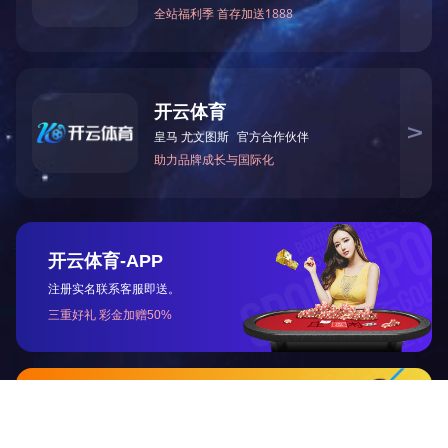
Copyright © 2022 爱游戏(ayx)中国官方网站 Inc All Right Reserved. 技
术支持：
电话：0412-8252920 0412-8252930 传真：0412-8246602 手机：1305
0084493 售后服务部：0412-8285080 新疆市场部 手机：1864124283
5 电话：0991-3651089
网站部分资源来自互联网公开渠道 如有侵权请及时联系本司删除
爱游戏(ayx)中国官
电话
短信
产品
方网站