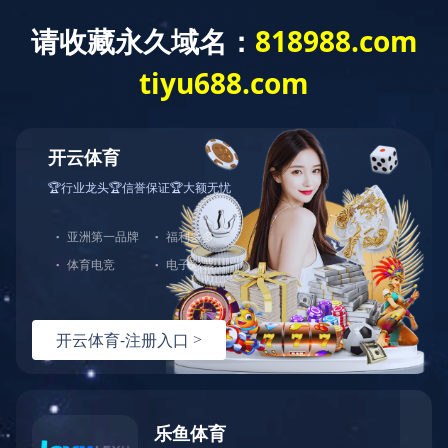
爱游戏中国官方网站,爱
游戏,爱游戏Ayx,爱游戏平
爱游戏(ayx)中国官方网站
台
产品展示
＞
公司简介
焦炭高温性能检测系统
爱游戏中国官方网站,爱游戏,爱游戏Ayx,爱游戏平台
焦化行业检测及优化配煤设备
企业业绩
球团矿/烧结矿/块矿高温冶金性能检测系统
技术交流
烧结/球团优化配矿研究设备
视频观赏
高炉配吹煤检测设备
人工制焦球。
产品搜索 >
标准下载