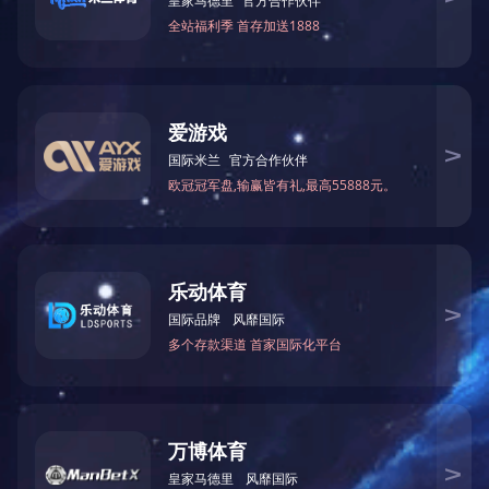
KXG5020自动工业分析
KXH-100型高效节能智
仪
能一体马弗炉
测硫仪系列
TMH-0305全自动煤炭
活性测定仪（粒焦反应
性测定仪）